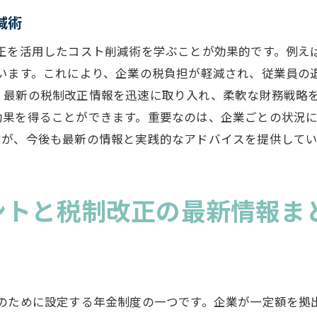
経営コンサルタントの成功事例に学ぶ
減術
企業型DC運用の最適化に向けた実践的アドバイス
業型DC活用で運用コストを削減するための税制改正対応策
改正を活用したコスト削減術を学ぶことが効果的です。例え
ています。これにより、企業の税負担が軽減され、従業員の
企業型DCを活用した運用コスト削減の基本戦略
、最新の税制改正情報を迅速に取り入れ、柔軟な財務戦略
税制改正に対応するための企業型DC見直し策
効果を得ることができます。重要なのは、企業ごとの状況
企業型DCの運用コスト削減に効果的な税制改正の利用方
すが、今後も最新の情報と実践的なアドバイスを提供して
経営コンサルタントが提案する具体的な対応策
税制改正を活かした企業型DCの効率的な運用方法
企業型DCの運用コスト削減を実現するためのステップ
ントと税制改正の最新情報ま
営コンサルが解説する税制改正と企業型DCの運用コスト削
税制改正を活用した企業型DCの成功事例
企業型DCの導入によるコスト削減の実際
経営コンサルタントの視点から見る成功事例の分析
員のために設定する年金制度の一つです。企業が一定額を拠