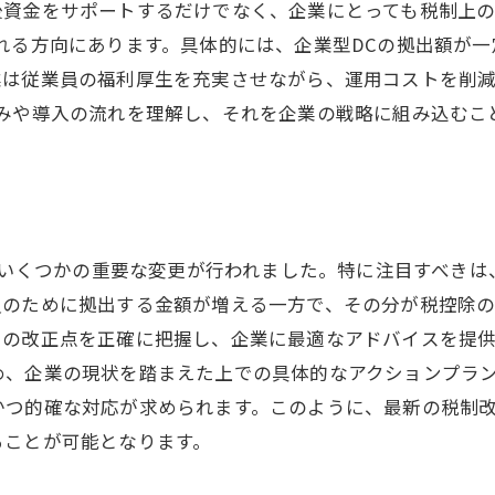
税制改正と企業型DCを組み合わせた効果的な運用事例
後資金をサポートするだけでなく、企業にとっても税制上
れる方向にあります。具体的には、企業型DCの拠出額が
企業型DCの運用改善による具体的な成果
業は従業員の福利厚生を充実させながら、運用コストを削
成功事例から学ぶ税制改正と企業型DCの効果的活用法
組みや導入の流れを理解し、それを企業の戦略に組み込むこ
するいくつかの重要な変更が行われました。特に注目すべき
員のために拠出する金額が増える一方で、その分が税控除
らの改正点を正確に把握し、企業に最適なアドバイスを提
め、企業の現状を踏まえた上での具体的なアクションプラ
かつ的確な対応が求められます。このように、最新の税制
ることが可能となります。