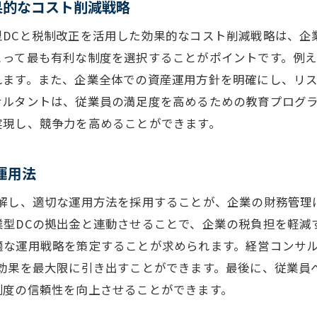
果的なコスト削減戦略
制改正を活用した企業型DCの運用コスト最適化方法
型DCと税制改正を活用した効果的なコスト削減戦略は、企
税制改正をフル活用するための企業型DC運用術
とって最も有利な制度を選択することがポイントです。例え
税制改正を活かしたコスト削減の具体的なプロセス
れます。また、企業全体での資産運用方針を明確にし、リ
企業型DC運用のコスト最適化に必要なステップ
サルタントは、従業員の満足度を高めるための教育プログ
税制改正を取り入れた企業型DCの運用モデル
実現し、競争力を高めることができます。
経営コンサルタントの視点から見る最適化事例
企業型DCの運用コスト削減に寄与する最新ツール
運用法
制改正後の企業型DC運用で経営コンサルタントが推奨する
理解し、適切な運用方法を採用することが、企業の財務管理
税制改正後の企業型DC運用戦略の選択肢
業型DCの拠出金と連動させることで、企業の税負担を軽減
経営コンサルタントが提案する具体的なアプローチ
適な運用戦略を策定することが求められます。経営コンサ
の効果を最大限に引き出すことができます。最後に、従業員
企業型DCの運用効率を上げるための戦略
制度の信頼性を向上させることができます。
税制改正後の企業型DCのベストプラクティス