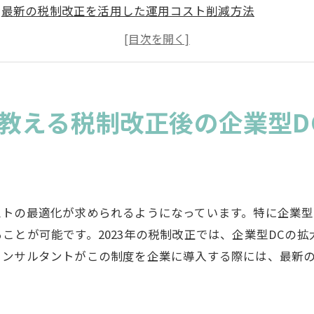
最新の税制改正を活用した運用コスト削減方法
企業型DCの導入による節税効果の最大化
経営コンサルタントの視点から見る効果的なコスト削減
税制改正に対応した企業型DCの適切な運用法
成功事例から学ぶ企業型DCのコスト削減術
教える税制改正後の企業型D
業型DCの導入ポイントと税制改正の最新情報まとめ
企業型DC導入の基礎知識
税制改正の最新動向とその影響
企業型DCの導入で知っておくべきポイント
ストの最適化が求められるようになっています。特に企業型
税制改正を活用した企業型DCのメリット
ことが可能です。2023年の税制改正では、企業型DCの
コンサルタントがこの制度を企業に導入する際には、最新
企業型DCの導入に必要な手続きと注意点
最新の税制改正情報を活用する方法
制改正が企業型DCの運用に与える影響とその対策