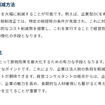
削減方法
税制改正による企業型DCへの直接的な影響
税制改正に対応するための企業型DC運用の見直し
トを大幅に削減することが可能です。例えば、企業型DCを
の税制改正では、特定の税控除の条件が見直され、これに
税制改正後の企業型DC運用のベストプラクティス
体的なコスト削減策を提案し、これを実行することで経営
企業型DCと税制改正の法的側面の理解
力強化の手段となります。
経営コンサルタントの視点から見るリスク管理
税制改正を踏まえた企業型DCの最適化戦略
化
営コンサルタントが語る企業型DCと税制改正の相乗効果
とって節税効果を最大化するための有力な手段となります
企業型DCと税制改正の組み合わせで得られるメリット
きなポイントです。これにより、企業は法人税の負担を軽
企業型DCの運用改善と税制改正のシナジー効果
ットが期待できます。経営コンサルタントの視点からは、企
コスト削減と従業員満足度向上の両立
で、企業の魅力を高め、長期的な人材確保にも繋がると考え
税制改正を活用した企業型DCの戦略的メリット
ンを立てることが重要です。
経営コンサルタントの提案する具体的な施策
企業型DCと税制改正の相乗効果を最大化する方法