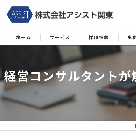
ホーム
サービス
採用情報
事
将軍の日について
経営コンサルタントが
MAS監査について
会計の自動化･自計化について