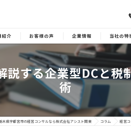
例紹介
お客様の声
企業情報
当社の特
会計
解説する企業型DCと税
事業承継
術
資金繰り
業績回復
MAS監査
栃木県宇都宮市の経営コンサルなら株式会社アシスト関東
コラム
経営コ