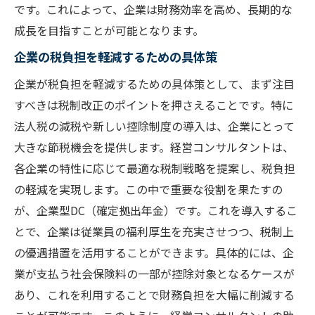
です。これによって、企業は財務効率を高め、長期的な
経営コンサルタントによる税制対応のベス
成長を目指すことが可能となります。
トプラクティス
企業の税負担を軽減するための具体策
企業型DCを活用した人材確保と企業成長戦略
企業が税負担を軽減するための具体策として、まず注目
企業型DCが人材確保に与える影響
すべきは税制改正のポイントを押さえることです。特に
長期的な人材確保を実現するDC戦略
法人税の減税や新しい控除制度の導入は、企業にとって
経営コンサルタントが提案する人材育成プ
大きな節税機会を提供します。経営コンサルタントは、
ラン
各企業の特性に応じて最適な税制戦略を提案し、税負担
企業型DCと人材育成の相乗効果
の軽減を実現します。この中で重要な役割を果たすの
企業成長のための人材戦略とDCの活用
が、企業型DC（確定拠出年金）です。これを導入するこ
企業型DCを通じた人材ポートフォリオの最
とで、企業は従業員の福利厚生を充実させつつ、税制上
適化
の優遇措置を活用することができます。具体的には、企
業が支払う社会保険料の一部が控除対象となるケースが
経営コンサルが提案する税制優遇措置の最大活
あり、これを利用することで財務負担を大幅に削減する
用術