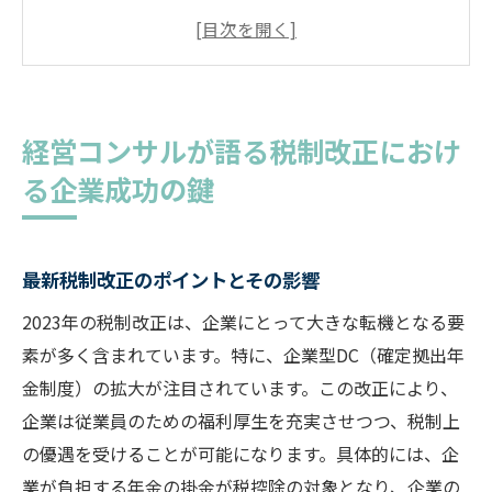
経営コンサルが提案する税制戦略
企業の税負担を軽減するための具体策
税制改正による新たなビジネスチャンス
経営コンサルタントが見る税制改正の長期
経営コンサルが語る税制改正におけ
効果
る企業成功の鍵
企業が知っておくべき税制改正の重要事項
企業型DC導入による競争力強化の秘訣
企業型DCがもたらす競争優位性
最新税制改正のポイントとその影響
成功する企業型DC導入のステップ
2023年の税制改正は、企業にとって大きな転機となる要
経営コンサルが推奨するDC設計のポイント
素が多く含まれています。特に、企業型DC（確定拠出年
企業型DC活用による従業員満足度向上
金制度）の拡大が注目されています。この改正により、
企業は従業員のための福利厚生を充実させつつ、税制上
企業型DCと事業成長の相乗効果
の優遇を受けることが可能になります。具体的には、企
競争力強化のための企業型DC最適化戦略
業が負担する年金の掛金が税控除の対象となり、企業の