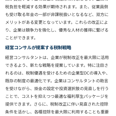
税制改正を活用した企業型DCの最新戦略を探る
税負担を軽減する効果が期待されます。また、従業員側
税制改正が企業型DCに与える影響
も受け取る年金の一部が非課税扱いとなるなど、双方に
新しい税制控除を活用したDC設計
メリットがある変更となっています。これらの改正によ
経営コンサルが提案する税制適応策
り、企業は競争力を強化し、優秀な人材の獲得に繋げる
企業型DCにおける税制優遇の最適活用法
ことができます。
税制改正と企業型DCの統合的なアプローチ
経営コンサルが提案する税制戦略
企業型DCを活用した財務戦略の刷新
経営コンサルタントは、企業が税制改正を最大限に活用
経営コンサルタントが解説する税制改正の影響
できるよう、新たな戦略を提案しています。特に注目さ
と対策
れるのは、税制優遇を受けるための企業型DCの導入や、
税制改正が企業経営に及ぼす影響
既存の制度の最適化です。企業はコンサルタントの助言
経営コンサルタントの視点から見る対応策
を受けながら、掛金の設定や投資選択肢の見直しを行う
ことで、コストを抑えつつ最適な福利厚生パッケージを
税制改正に対応するための企業戦略
提供できます。さらに、税制改正に伴い見直された控除
企業に必要な税制改正への準備
条件を活かし、各種控除を最大限に利用することも重要
税制改正がもたらすリスクとその管理