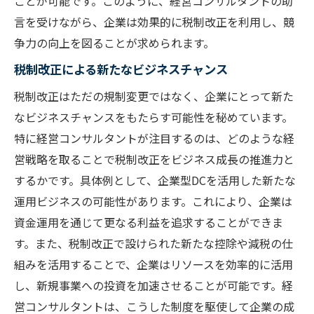
ことが可能です。このように、経営コンサルタントの助
企業が知っておくべき税制優遇措置
言を受けながら、企業は効果的に税制改正を利用し、競
税制優遇を活用するための具体的戦略
争力の向上を図ることが求められます。
経営コンサルが提案する優遇措置の導入法
税制改正による新たなビジネスチャンス
税制優遇を最大化するための企業の取り組
税制改正はただの規制変更ではなく、企業にとって新た
み
なビジネスチャンスをもたらす可能性を秘めています。
経営コンサルタントの視点から見る優遇措
特に経営コンサルタントが注目するのは、どのような経
置活用
営戦略を取ることで税制改正をビジネス成長の推進力と
税制優遇を通じた企業の競争力向上策
するかです。具体例として、企業型DCを活用した新たな
税制改正を見据えた企業型DCの効果的運用法
運用ビジネスの可能性があります。これにより、企業は
税制改正に対応したDC運用のポイント
資金運用を通じて更なる利益を追求することができま
企業型DC運用における新しいアプローチ
す。また、税制改正で設けられた新たな控除や減税の仕
経営コンサルが提案するDC運用改善策
組みを活用することで、企業はリソースを効率的に活用
DC運用の最適化と税制メリットの享受
し、新規事業への投資を加速させることが可能です。経
営コンサルタントは、こうした制度を駆使して企業の成
企業型DCを効果的に運用するためのノウハ