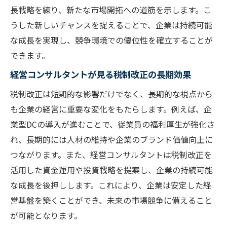
長戦略を練り、新たな市場開拓への道筋を示します。こ
ウ
うした新しいチャンスを捉えることで、企業は持続可能
税制改正を活かしたDC運用の成功事例
な成長を実現し、競争環境での優位性を確立することが
経営コンサルによる持続可能な企業成長への道
できます。
筋
経営コンサルタントが見る税制改正の長期効果
持続可能な成長を目指す経営戦略
税制改正は短期的な影響だけでなく、長期的な視点から
経営コンサルタントの視点から見る成長の
も企業の経営に重要な変化をもたらします。例えば、企
鍵
業型DCの導入が進むことで、従業員の福利厚生が強化さ
企業が直面する成長の課題とその解決策
れ、長期的には人材の維持や企業のブランド価値向上に
持続可能な成長を実現するためのリーダー
つながります。また、経営コンサルタントは税制改正を
シップ
活用した資金運用や投資戦略を提案し、企業の持続可能
企業の未来を見据えた成長戦略の策定
な成長を後押しします。これにより、企業は安定した経
経営コンサルタントによる成長へのロード
営基盤を築くことができ、未来の市場競争に備えること
マップ
が可能となります。