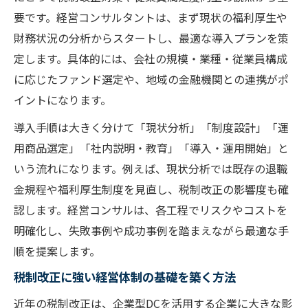
企業型DCの導入が税制改正対応に有効な理
要です。経営コンサルタントは、まず現状の福利厚生や
由
財務状況の分析からスタートし、最適な導入プランを策
税制改正に強い経営を実現する企業型DC戦
定します。具体的には、会社の規模・業種・従業員構成
略
に応じたファンド選定や、地域の金融機関との連携がポ
経営コンサル視点で見る企業型DCの税制メ
イントになります。
リット
導入手順は大きく分けて「現状分析」「制度設計」「運
企業型DCの活用がもたらす経営強化とは
用商品選定」「社内説明・教育」「導入・運用開始」と
経営コンサルが語る企業型DC活用の強み
いう流れになります。例えば、現状分析では既存の退職
税制改正下で企業型DCが経営に与える影響
金規程や福利厚生制度を見直し、税制改正の影響度も確
認します。経営コンサルは、各工程でリスクやコストを
企業型DC導入による中長期の経営強化策
明確化し、失敗事例や成功事例を踏まえながら最適な手
経営コンサルと共に考える企業型DCの効果
順を提案します。
税制改正を見据えた企業型DCの導入メリッ
税制改正に強い経営体制の基礎を築く方法
ト
税制改正を乗り越える企業型DC運用法
近年の税制改正は、企業型DCを活用する企業に大きな影