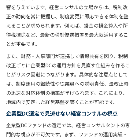
響を与えています。経営コンサルの立場からは、税制改
経営コンサル推奨の企業型DC運用ポイント
正の動向を常に把握し、制度変更に即応できる体制を整
税制改正に左右されない企業型DCの選び方
えることが求められます。例えば、掛金の損金算入や所
企業型DCファンド運用で経営基盤を強化
得税控除など、最新の税制優遇措置を最大限活用するこ
税制改正に対応する企業型DC運用実務の工
とが重要です。
夫
また、財務・人事部門が連携して情報共有を図り、税制
経営コンサルが指南する企業型DC運用戦略
改正ごとに企業型DCの運用方針を見直す仕組みを作るこ
経営安定化の鍵企業型DC最新活用例
とがリスク回避につながります。具体的な注意点として
経営コンサルが注目する企業型DC最新事例
は、制度運用の継続性や従業員への説明責任、法改正時
税制改正に適応した企業型DC活用パターン
の迅速な対応体制の構築が挙げられます。これにより、
企業型DC導入による経営安定化の具体例
地域内で安定した経営基盤を築くことが可能です。
経営コンサル視点で見た企業型DC活用の変
企業型DC選定で見逃せない経営コンサルの視点
遷
企業型DCファンドの選定では、経営コンサルタントの専
税制改正対応力を高める企業型DC事例分析
門的な視点が不可欠です。まず、ファンドの運用実績・