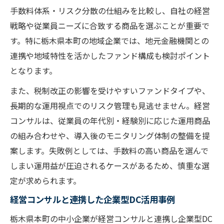
栃木県本町企業に適したDCファンド選び
手数料体系・リスク分散の仕組みを比較し、自社の経営
経営コンサルがすすめるDCファンド選定基
戦略や従業員ニーズに合致する商品を選ぶことが重要で
準
す。特に栃木県本町の地域企業では、地元金融機関との
税制改正に強いDCファンドの見極め方
連携や地域特性を活かしたファンド構成も検討ポイント
となります。
企業型DC導入時に重視すべき選択ポイント
経営コンサル視点で選ぶ最適なDCファンド
また、税制改正の影響を受けやすいファンドタイプや、
長期的な運用視点でのリスク管理も見逃せません。経営
企業型DCファンド選びで失敗しない方法
コンサルは、従業員の年代別・経験別に応じた運用商品
の組み合わせや、導入後のモニタリング体制の整備を提
案します。失敗例としては、手数料の高い商品を選んで
しまい運用益が圧迫されるケースがあるため、慎重な選
定が求められます。
経営コンサルと連携した企業型DC活用事例
栃木県本町の中小企業が経営コンサルと連携し企業型DC