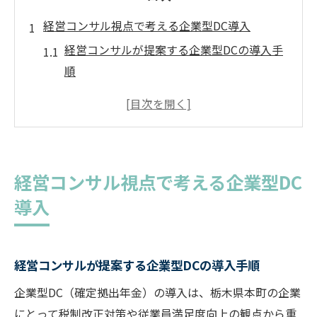
経営コンサル視点で考える企業型DC導入
経営コンサルが提案する企業型DCの導入手
順
税制改正に強い経営体制の基礎を築く方法
企業型DC選定で見逃せない経営コンサルの
視点
経営コンサルと連携した企業型DC活用事例
経営コンサル視点で考える企業型DC
企業型DC導入で得られる経営コンサルの支
導入
援効果
栃木県本町における税制改正へ対応する術
税制改正の最新動向と企業型DCの関係性
経営コンサルが提案する企業型DCの導入手順
経営コンサルが注目する税制改正対策のポ
企業型DC（確定拠出年金）の導入は、栃木県本町の企業
イント
にとって税制改正対策や従業員満足度向上の観点から重