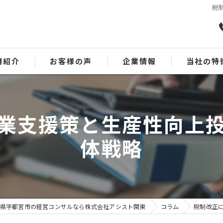
税
例紹介
お客様の声
企業情報
当社の特
会計
業支援策と生産性向上
事業承継
体戦略
資金繰り
業績回復
MAS監査
県宇都宮市の経営コンサルなら株式会社アシスト関東
コラム
税制改正