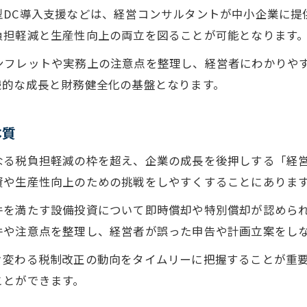
経営コンサルが伝授する税制改正の使い方
型DC導入支援などは、経営コンサルタントが中小企業に提
中小企業経営強化税制の即時償却を徹底解説
負担軽減と生産性向上の両立を図ることが可能となります
企業型DCと組み合わせた節税戦略の実践
ンフレットや実務上の注意点を整理し、経営者にわかりや
中小企業経営強化税制パンフレットの活用法
続的な成長と財務健全化の基盤となります。
税制改正で変わる経営判断のポイント
企業型DC導入が経営にもたらす新たな可能性
本質
税制改正で注目される企業型DCの最新動向
なる税負担軽減の枠を超え、企業の成長を後押しする「経
経営コンサルが語る企業型DCの導入効果
資や生産性向上のための挑戦をしやすくすることにありま
中小企業経営強化税制と企業型DCの連携策
件を満たす設備投資について即時償却や特別償却が認めら
企業型DC導入が生産性向上に与える影響
件や注意点を整理し、経営者が誤った申告や計画立案をし
税制改正を活かした企業型DCの活用事例
々変わる税制改正の動向をタイムリーに把握することが重
投資促進税制活用で成長を加速するポイント
ことができます。
経営コンサルが伝授する投資促進税制の効果