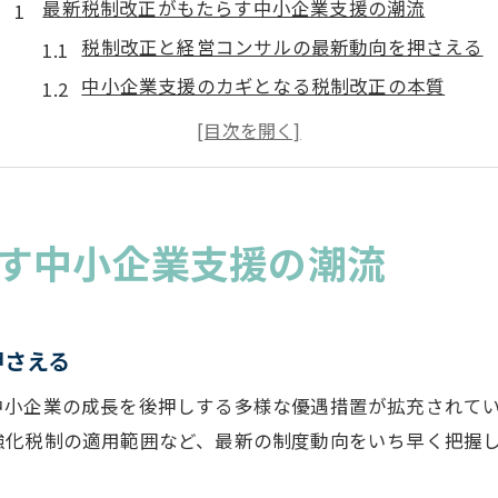
最新税制改正がもたらす中小企業支援の潮流
税制改正と経営コンサルの最新動向を押さえる
中小企業支援のカギとなる税制改正の本質
企業型DC活用による成長戦略の新常識
経営コンサルが解説する税制改正のメリット
中小企業経営強化税制の活用法を知る
経営コンサル視点で学ぶ生産性向上の極意
す中小企業支援の潮流
経営コンサルが語る生産性向上の実践方法
税制改正を活かした企業型DC導入の効果
押さえる
中小企業の成長を支える経営コンサルの視点
生産性向上に必須の税制改正ポイント
小企業の成長を後押しする多様な優遇措置が拡充されていま
企業型DCと税制改正の相乗効果を引き出す
強化税制の適用範囲など、最新の制度動向をいち早く把握
中小企業経営強化税制を味方につける方法