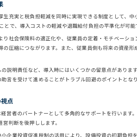
果
厚生充実と税負担軽減を同時に実現できる制度として、中小
ることで、導入コストの軽減や退職給付負担の平準化が可能
により社会保険料の適正化や、従業員の定着・モチベーショ
所得の圧縮につながります。また、従業員側も将来の資産形
への説明責任など、導入時にはいくつかの留意点がありま
の助言を受けて進めることがトラブル回避のポイントとな
の視点
は経営者のパートナーとして多角的なサポートを行います
経営判断を後押しします。
中小企業投資促進税制の活用により、設備投資の初期負担