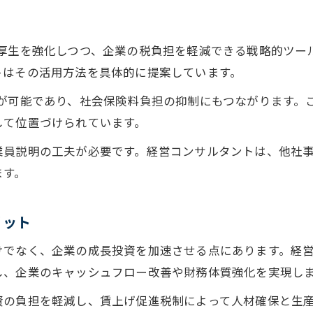
税制改正と連動した投資戦略の立て方
企業型DCと投資促進税制の相互活用法
厚生を強化しつつ、企業の税負担を軽減できる戦略的ツー
中小企業投資促進税制の最新情報を押さえる
トはその活用方法を具体的に提案しています。
経営コンサルの視点から見る資金計画のコツ
入が可能であり、社会保険料負担の抑制にもつながります。
即時償却や税額控除を賢く活かす実践ノウハウ
して位置づけられています。
経営コンサルが教える即時償却の活用手順
業員説明の工夫が必要です。経営コンサルタントは、他社
税制改正による税額控除の選択ポイント
ます。
企業型DCと即時償却の組み合わせ戦略
中小企業経営強化税制 即時償却の具体策
リット
税制改正下の賢い節税テクニックを紹介
けでなく、企業の成長投資を加速させる点にあります。経
し、企業のキャッシュフロー改善や財務体質強化を実現し
資の負担を軽減し、賃上げ促進税制によって人材確保と生