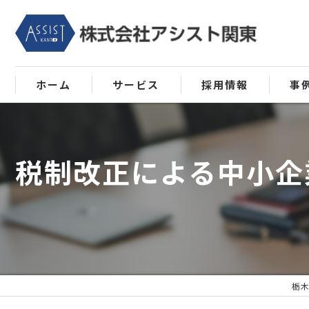
ホーム
サービス
採用情報
事
将軍の日について
税制改正による中小企
MAS監査について
会計の自動化･自計化について
栃木