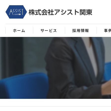
ホーム
サービス
採用情報
事
将軍の日について
MAS監査について
会計の自動化･自計化について