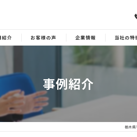
例紹介
お客様の声
企業情報
当社の特
会計
事業承継
事例紹介
資金繰り
業績回復
MAS監査
栃木県